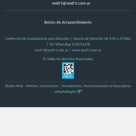
vesti-t@vesti-t.com.ar
Botón de Arrepentimiento
Confección de Guardapolvos para Docentes | Horario de Atención: De 9:30 a 17:30hs
| Tel:
WhatsApp 1135711278
vesti-t@vesti-t.com.ar
|
www.vesti-t.com.ar
© Todos los derechos Reservados
Diseño Web - NetOne
eCommerce - TornadoStore
Posicionamiento en Buscadores
|
|
- eMarketingPro