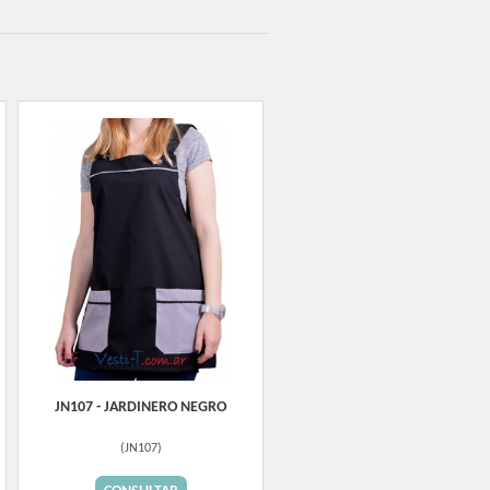
JN107 - JARDINERO NEGRO
(
JN107
)