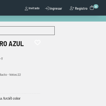
0
Registro
Invitado
Ingresar
ERO AZUL
-T
ducto - Votos:
22
a Arciél color