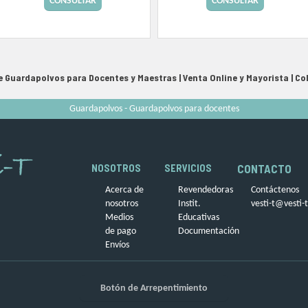
CONSULTAR
CONSULTAR
e Guardapolvos para Docentes y Maestras | Venta Online y Mayorista |
Co
Guardapolvos - Guardapolvos para docentes
CONTACTO
NOSOTROS
SERVICIOS
Acerca de
Revendedoras
Contáctenos
nosotros
Instit.
vesti-t@vesti-
Medios
Educativas
de pago
Documentación
Envíos
Botón de Arrepentimiento