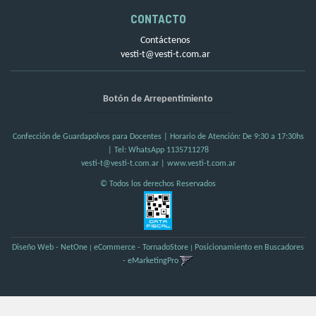
CONTACTO
Contáctenos
vesti-t@vesti-t.com.ar
Botón de Arrepentimiento
Confección de Guardapolvos para Docentes | Horario de Atención: De 9:30 a 17:30hs
| Tel:
WhatsApp 1135711278
vesti-t@vesti-t.com.ar
|
www.vesti-t.com.ar
© Todos los derechos Reservados
Diseño Web - NetOne
eCommerce - TornadoStore
Posicionamiento en Buscadores
|
|
- eMarketingPro